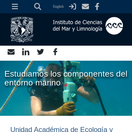
Pasar
English
al
contenido
principal
Estudiamos los componentes del
entorno marino
Unidad Académica de Ecología y