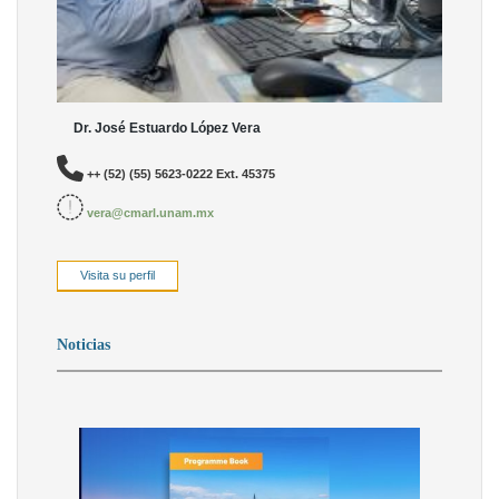
Dr. José Estuardo López Vera
++ (52) (55) 5623-0222 Ext. 45375
vera@cmarl.unam.mx
Visita su perfil
Noticias