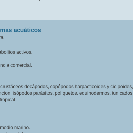
emas acuáticos
ra.
bolitos activos.
ncia comercial.
 crustáceos decápodos, copépodos harpacticoides y ciclpoides,
ancton, isópodos parásitos, poliquetos, equinodermos, tunicados
ropical.
 medio marino.