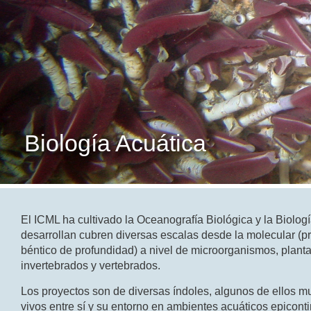
Biología Acuática
El ICML ha cultivado la Oceanografía Biológica y la Biolog
desarrollan cubren diversas escalas desde la molecular (prot
béntico de profundidad) a nivel de microorganismos, planta
invertebrados y vertebrados.
Los proyectos son de diversas índoles, algunos de ellos mul
vivos entre sí y su entorno en ambientes acuáticos epicont