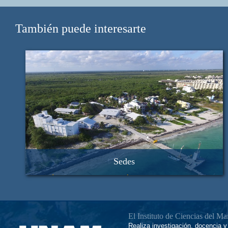
También puede interesarte
Sedes
Ecología y Biodiversidad Acuática, en Ciudad Universitaria
Procesos Oceánicos y Costeros, en Ciudad Universitaria
Unidad Académica Mazatlán, en Mazatlán, Sinaloa
Unidad Académica Sistemas Arrecifales, en Puerto Morelos,
El Instituto de Ciencias del M
Quintana Roo
Realiza investigación, docencia y 