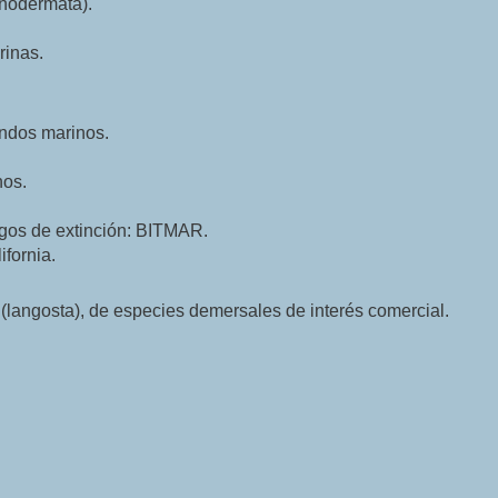
nodermata).
rinas.
ndos marinos.
nos.
sgos de extinción: BITMAR.
ifornia.
(langosta), de especies demersales de interés comercial.