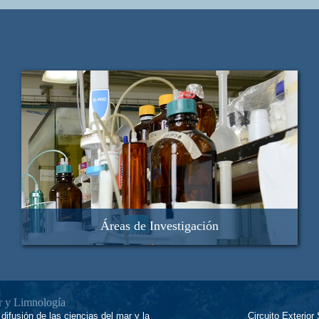
Áreas de Investigación
Biología Acuatica
Geología Marina
Limnología
Oceanografía Física
ar y Limnología
Química Acuática
difusión de las ciencias del mar y la
Circuito Exterior