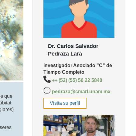
Dr. Carlos Salvador
Pedraza Lara
Investigador Asociado "C" de
Tiempo Completo
++ (52) (55) 56 22 5840
pedraza@cmarl.unam.mx
os que
ábitat
Visita su perfil
glares)
 seres