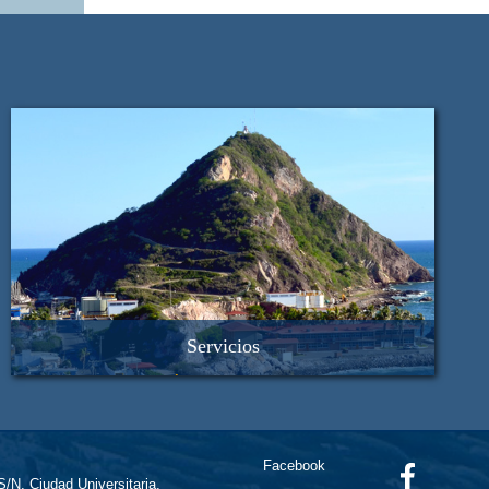
Servicios
Análisis de nutrientes
Análisis de Tamaño de Partícula por Láser
Fechado de sedimentos
Monitoreo Meteorológico y Oceanográfico
Facebook
Microscopía Electrónica de Barrido
 S/N, Ciudad Universitaria,