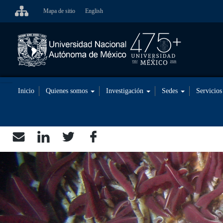
Pasar
Mapa de sitio
English
al
contenido
principal
Inicio
Quienes somos
Investigación
Sedes
Servicio