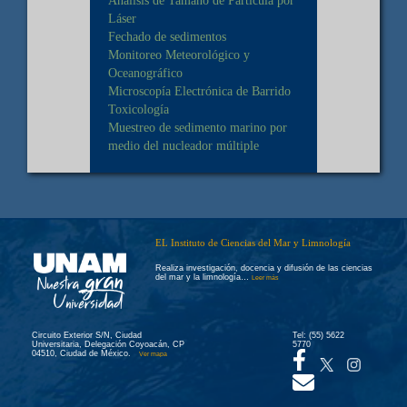
Análisis de Tamaño de Partícula por
Láser
Fechado de sedimentos
Monitoreo Meteorológico y
Oceanográfico
Microscopía Electrónica de Barrido
Toxicología
Muestreo de sedimento marino por
medio del nucleador múltiple
EL Instituto de Ciencias del Mar y Limnología
Realiza investigación, docencia y difusión de las ciencias
del mar y la limnología…
Leer más
Circuito Exterior S/N, Ciudad
Tel: (55) 5622
Universitaria, Delegación Coyoacán, CP
5770
04510, Ciudad de México.
Ver mapa