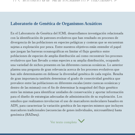
Laboratorio de Genética de Organismos Acuáticos
En el Laboratorio de Genética del ICML desarrollamos investigación relacionada
con la identificación de patrones evolutivos que han resultado en procesos de
divergencia de las poblaciones en especies pelágicas y costeras que se encuentran
sujetas a explotación por pesca. Entre nuestros objetivos están entender el papel
que juegan las barreras oceanográficas en limitar el flujo genético entre
poblaciones de especies de amplia distribución así como reconstruir los procesos
evolutivos que han llevado a estas especies a su amplia distribución, ocupando
una variedad de nichos presentes en las diferentes cuencas oceánicas. Lo anterior
plantea una pregunta de gran relevancia acerca de los procesos evolutivos que
han sido determinantes en delinear la diversidad genética de cada región. Resulta
de gran importancia también determinar el grado de conectividad genética que
prevalece entre las poblaciones en diferentes escalas (entre cuencas oceánicas y
dentro de las mismas) con el fin de determinar la magnitud del flujo genético
entre las mismas para identificar unidades de conservación y aportar información
para el diseño de estrategias adecuadas de administración de su explotación. Los
estudios que realizamos involucran el uso de marcadores moleculares basados en
ADN, para caracterizar la variación genética de las especies mismos que incluyen
marcadores tradicionales (secuencias de genes individuales, microsatélites) hasta
genómica (RADseq).
Ver texto completo