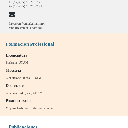
++ (52) (55) 56 22 57 70
++ (52) (55) 56 22 57 71
direccion@cmarl.unam.mx
pindaro@cmarl.unam.mx
Formación Profesional
Licenciatura
Biología, UNAM
Maestría
Ciencias Acuáticas, UNAM
Doctorado
Ciencias Biológicas, UNAM
Postdoctorado
Virginia Institute of Marine Science
Publicaciones