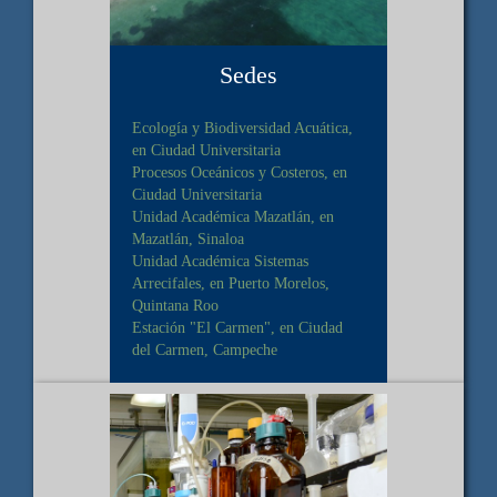
Sedes
Ecología y Biodiversidad Acuática,
en Ciudad Universitaria
Procesos Oceánicos y Costeros, en
Ciudad Universitaria
Unidad Académica Mazatlán, en
Mazatlán, Sinaloa
Unidad Académica Sistemas
Arrecifales, en Puerto Morelos,
Quintana Roo
Estación "El Carmen", en Ciudad
del Carmen, Campeche