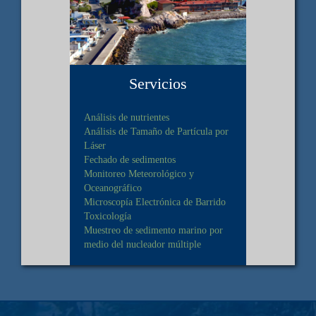
Servicios
Análisis de nutrientes
Análisis de Tamaño de Partícula por
Láser
Fechado de sedimentos
Monitoreo Meteorológico y
Oceanográfico
Microscopía Electrónica de Barrido
Toxicología
Muestreo de sedimento marino por
medio del nucleador múltiple