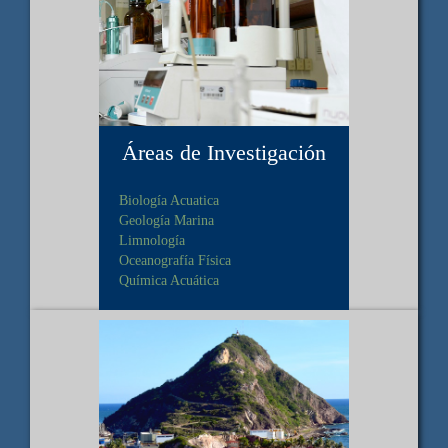
Áreas de Investigación
Biología Acuatica
Geología Marina
Limnología
Oceanografía Física
Química Acuática