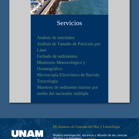
Servicios
Análisis de nutrientes
Análisis de Tamaño de Partícula por
Láser
Fechado de sedimentos
Monitoreo Meteorológico y
Oceanográfico
Microscopía Electrónica de Barrido
Toxicología
Muestreo de sedimento marino por
medio del nucleador múltiple
EL Instituto de Ciencias del Mar y Limnología
Realiza investigación, docencia y difusión de las ciencias
del mar y la limnología…
Leer más