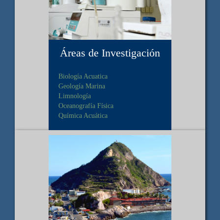
Áreas de Investigación
Biología Acuatica
Geología Marina
Limnología
Oceanografía Física
Química Acuática