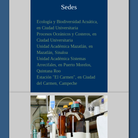
Sedes
Ecología y Biodiversidad Acuática,
en Ciudad Universitaria
Procesos Oceánicos y Costeros, en
Ciudad Universitaria
Unidad Académica Mazatlán, en
Mazatlán, Sinaloa
Unidad Académica Sistemas
Arrecifales, en Puerto Morelos,
Quintana Roo
Estación "El Carmen", en Ciudad
del Carmen, Campeche