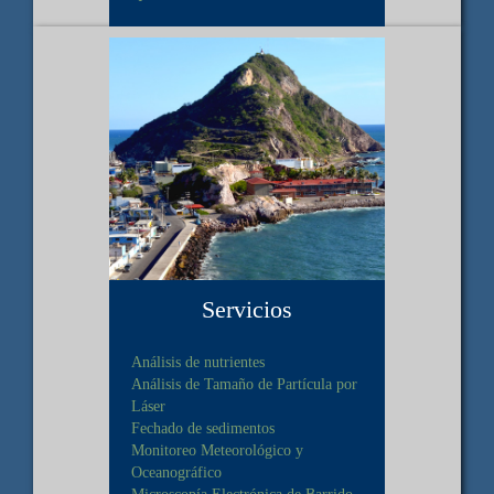
Servicios
Análisis de nutrientes
Análisis de Tamaño de Partícula por
Láser
Fechado de sedimentos
Monitoreo Meteorológico y
Oceanográfico
Microscopía Electrónica de Barrido