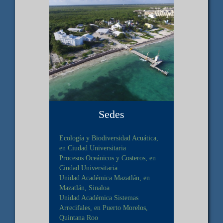
Sedes
Ecología y Biodiversidad Acuática,
en Ciudad Universitaria
Procesos Oceánicos y Costeros, en
Ciudad Universitaria
Unidad Académica Mazatlán, en
Mazatlán, Sinaloa
Unidad Académica Sistemas
Arrecifales, en Puerto Morelos,
Quintana Roo