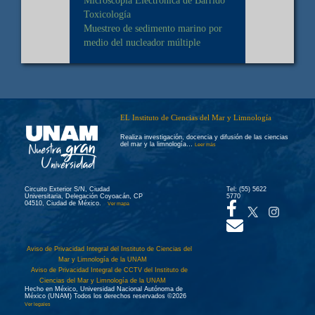
Toxicología
Muestreo de sedimento marino por
medio del nucleador múltiple
EL Instituto de Ciencias del Mar y Limnología
Realiza investigación, docencia y difusión de las ciencias
del mar y la limnología…
Leer más
Circuito Exterior S/N, Ciudad
Tel: (55) 5622
Universitaria, Delegación Coyoacán, CP
5770
04510, Ciudad de México.
Ver mapa
Aviso de Privacidad Integral del Instituto de Ciencias del
Mar y Limnología de la UNAM
Aviso de Privacidad Integral de CCTV del Instituto de
Ciencias del Mar y Limnología de la UNAM
Hecho en México, Universidad Nacional Autónoma de
México (UNAM) Todos los derechos reservados ©2026
Ver legales