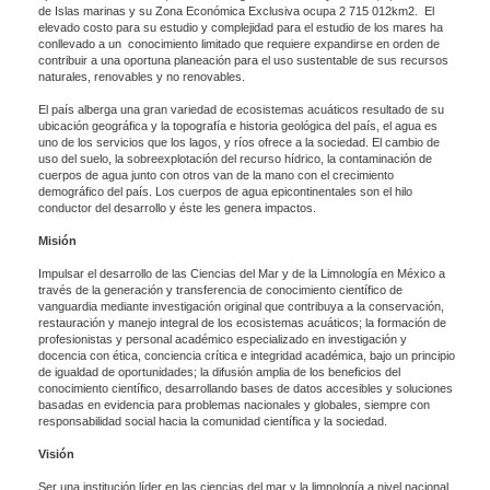
de Islas marinas y su Zona Económica Exclusiva ocupa 2 715 012km2. El
elevado costo para su estudio y complejidad para el estudio de los mares ha
conllevado a un conocimiento limitado que requiere expandirse en orden de
contribuir a una oportuna planeación para el uso sustentable de sus recursos
naturales, renovables y no renovables.
El país alberga una gran variedad de ecosistemas acuáticos resultado de su
ubicación geográfica y la topografía e historia geológica del país, el agua es
uno de los servicios que los lagos, y ríos ofrece a la sociedad. El cambio de
uso del suelo, la sobreexplotación del recurso hídrico, la contaminación de
cuerpos de agua junto con otros van de la mano con el crecimiento
demográfico del país. Los cuerpos de agua epicontinentales son el hilo
conductor del desarrollo y éste les genera impactos.
Misión
Impulsar el desarrollo de las Ciencias del Mar y de la Limnología en México a
través de la generación y transferencia de conocimiento científico de
vanguardia mediante investigación original que contribuya a la conservación,
restauración y manejo integral de los ecosistemas acuáticos; la formación de
profesionistas y personal académico especializado en investigación y
docencia con ética, conciencia crítica e integridad académica, bajo un principio
de igualdad de oportunidades; la difusión amplia de los beneficios del
conocimiento científico, desarrollando bases de datos accesibles y soluciones
basadas en evidencia para problemas nacionales y globales, siempre con
responsabilidad social hacia la comunidad científica y la sociedad.
Visión
Ser una institución líder en las ciencias del mar y la limnología a nivel nacional