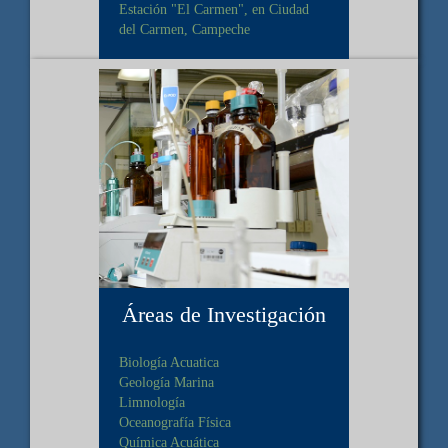
Estación "El Carmen", en Ciudad
del Carmen, Campeche
Áreas de Investigación
Biología Acuatica
Geología Marina
Limnología
Oceanografía Física
Química Acuática