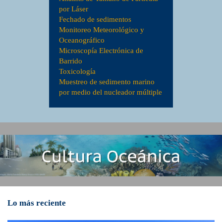
por Láser
Fechado de sedimentos
Monitoreo Meteorológico y
Oceanográfico
Microscopía Electrónica de
Barrido
Toxicología
Muestreo de sedimento marino
por medio del nucleador múltiple
Lo más reciente