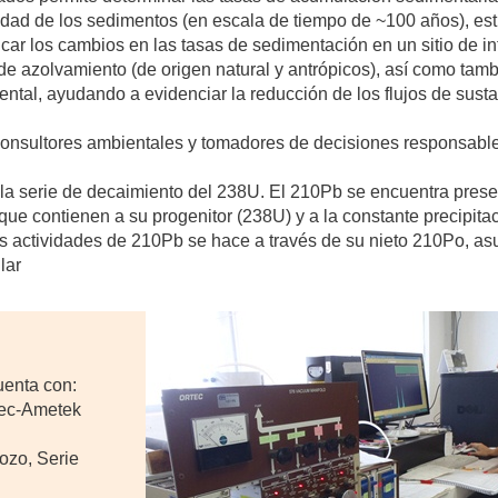
 edad de los sedimentos (en escala de tiempo de ~100 años), est
icar los cambios en las tasas de sedimentación en un sitio de i
 de azolvamiento (de origen natural y antrópicos), así como tam
ntal, ayudando a evidenciar la reducción de los flujos de sust
 consultores ambientales y tomadores de decisiones responsabl
a la serie de decaimiento del 238U. El 210Pb se encuentra prese
ue contienen a su progenitor (238U) y a la constante precipita
las actividades de 210Pb se hace a través de su nieto 210Po, a
lar
uenta con:
rtec-Ametek
ozo, Serie