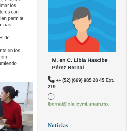
imar los
nterés con
bién permite
ancias
es de
nte en los
ción
M. en C. Libia Hascibe
sumiendo
Pérez Bernal
++ (52) (669) 985 28 45 Ext.
219
lbernal@ola.icyml.unam.mx
Noticias