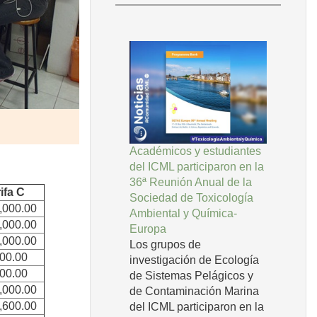
Académicos y estudiantes
del ICML participaron en la
36ª Reunión Anual de la
ifa C
Sociedad de Toxicología
,000.00
Ambiental y Química-
,000.00
Europa
,000.00
Los grupos de
900.00
investigación de Ecología
900.00
de Sistemas Pelágicos y
,000.00
de Contaminación Marina
,600.00
del ICML participaron en la