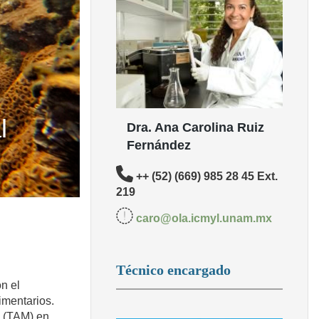
l
Dra. Ana Carolina Ruiz
Fernández
++ (52) (669) 985 28 45 Ext.
219
caro@ola.icmyl.unam.mx
Técnico encargado
n el
imentarios.
a (TAM) en