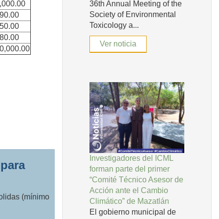
36th Annual Meeting of the
,000.00
Society of Environmental
490.00
Toxicology a...
550.00
980.00
Ver noticia
0,000.00
Investigadores del ICML
 para
forman parte del primer
“Comité Técnico Asesor de
Acción ante el Cambio
olidas (mínimo
Climático” de Mazatlán
El gobierno municipal de