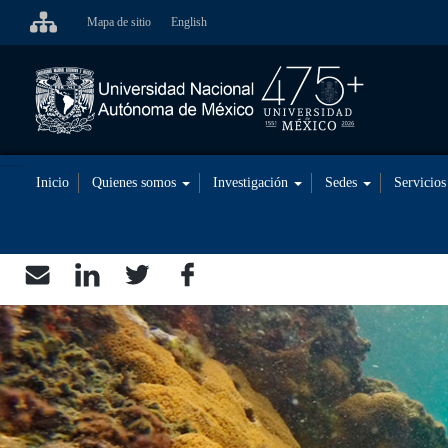
Pasar
Mapa de sitio
English
al
contenido
principal
Inicio
Quienes somos
Investigación
Sedes
Servicio