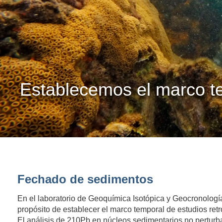
Establecemos el marco t
Fechado de sedimentos
En el laboratorio de Geoquímica Isotópica y Geocronologí
propósito de establecer el marco temporal de estudios ret
El análisis de 210Pb en núcleos sedimentarios no pertur