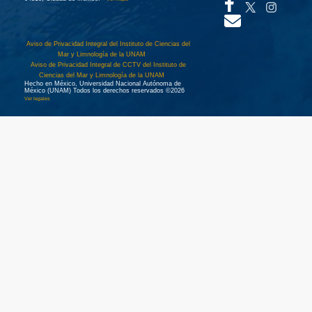
Aviso de Privacidad Integral del Instituto de Ciencias del
Mar y Limnología de la UNAM
Aviso de Privacidad Integral de CCTV del Instituto de
Ciencias del Mar y Limnología de la UNAM
Hecho en México, Universidad Nacional Autónoma de
México (UNAM) Todos los derechos reservados ©2026
Ver legales