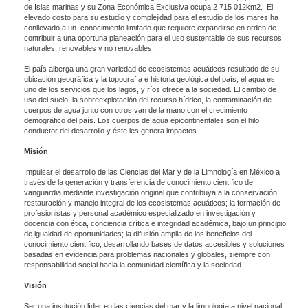
de Islas marinas y su Zona Económica Exclusiva ocupa 2 715 012km2. El
elevado costo para su estudio y complejidad para el estudio de los mares ha
conllevado a un conocimiento limitado que requiere expandirse en orden de
contribuir a una oportuna planeación para el uso sustentable de sus recursos
naturales, renovables y no renovables.
El país alberga una gran variedad de ecosistemas acuáticos resultado de su
ubicación geográfica y la topografía e historia geológica del país, el agua es
uno de los servicios que los lagos, y ríos ofrece a la sociedad. El cambio de
uso del suelo, la sobreexplotación del recurso hídrico, la contaminación de
cuerpos de agua junto con otros van de la mano con el crecimiento
demográfico del país. Los cuerpos de agua epicontinentales son el hilo
conductor del desarrollo y éste les genera impactos.
Misión
Impulsar el desarrollo de las Ciencias del Mar y de la Limnología en México a
través de la generación y transferencia de conocimiento científico de
vanguardia mediante investigación original que contribuya a la conservación,
restauración y manejo integral de los ecosistemas acuáticos; la formación de
profesionistas y personal académico especializado en investigación y
docencia con ética, conciencia crítica e integridad académica, bajo un principio
de igualdad de oportunidades; la difusión amplia de los beneficios del
conocimiento científico, desarrollando bases de datos accesibles y soluciones
basadas en evidencia para problemas nacionales y globales, siempre con
responsabilidad social hacia la comunidad científica y la sociedad.
Visión
Ser una institución líder en las ciencias del mar y la limnología a nivel nacional