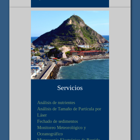
Servicios
Análisis de nutrientes
Análisis de Tamaño de Partícula por
Láser
Fechado de sedimentos
Monitoreo Meteorológico y
Oceanográfico
Microscopía Electrónica de Barrido