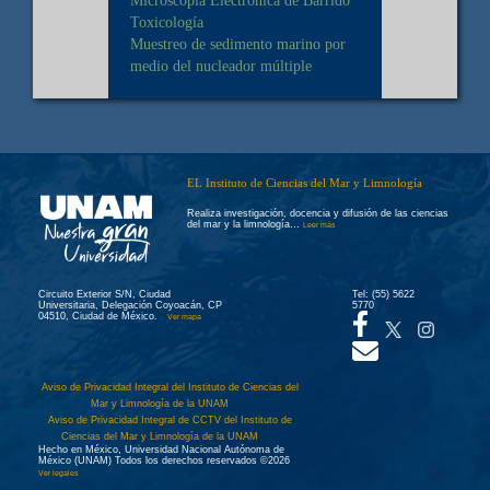
Toxicología
Muestreo de sedimento marino por
medio del nucleador múltiple
EL Instituto de Ciencias del Mar y Limnología
Realiza investigación, docencia y difusión de las ciencias
del mar y la limnología…
Leer más
Circuito Exterior S/N, Ciudad
Tel: (55) 5622
Universitaria, Delegación Coyoacán, CP
5770
04510, Ciudad de México.
Ver mapa
Aviso de Privacidad Integral del Instituto de Ciencias del
Mar y Limnología de la UNAM
Aviso de Privacidad Integral de CCTV del Instituto de
Ciencias del Mar y Limnología de la UNAM
Hecho en México, Universidad Nacional Autónoma de
México (UNAM) Todos los derechos reservados ©2026
Ver legales