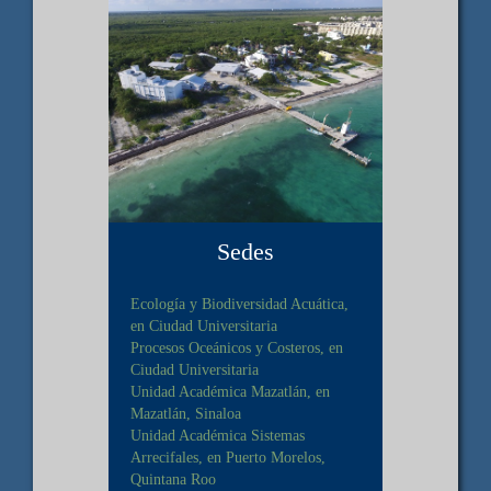
Sedes
Ecología y Biodiversidad Acuática,
en Ciudad Universitaria
Procesos Oceánicos y Costeros, en
Ciudad Universitaria
Unidad Académica Mazatlán, en
Mazatlán, Sinaloa
Unidad Académica Sistemas
Arrecifales, en Puerto Morelos,
Quintana Roo