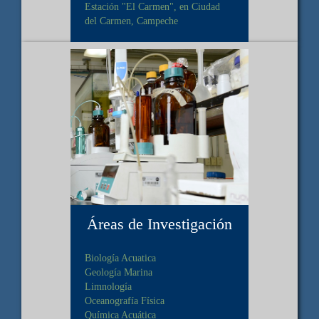
Estación "El Carmen", en Ciudad
del Carmen, Campeche
Áreas de Investigación
Biología Acuatica
Geología Marina
Limnología
Oceanografía Física
Química Acuática