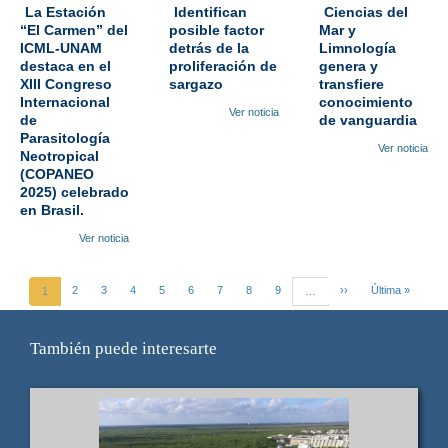
La Estación
Identifican
Ciencias del
“El Carmen” del
posible factor
Mar y
ICML-UNAM
detrás de la
Limnología
destaca en el
proliferación de
genera y
XIII Congreso
sargazo
transfiere
Internacional
conocimiento
Ver noticia
de
de vanguardia
Parasitología
Ver noticia
Neotropical
(COPANEO
2025) celebrado
en Brasil.
Ver noticia
Page
2
Page
3
Page
4
Page
5
Page
6
Page
7
Page
8
Page
9
Next
››
Last
Última »
Current
1
…
Pagination
page
page
page
También puede interesarte