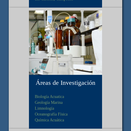
Áreas de Investigación
Biología Acuatica
Geología Marina
Limnología
Oceanografía Física
Química Acuática