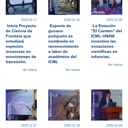
2026-03-17
2026-01-16
2025-12-05
Inicia Proyecto
Especie de
La Estación
de Ciencia de
gusano
"El Carmen" del
Frontera que
poliqueto es
ICML-UNAM
estudiará
nombrada en
incentiva las
especies
reconocimiento
vocaciones
invasoras en
a labor de
científicas en
ecosistemas de
académico del
infancias.
transición.
ICML
Ver noticia
Ver noticia
Ver noticia
2025-11-27
2025-11-18
2025-10-24