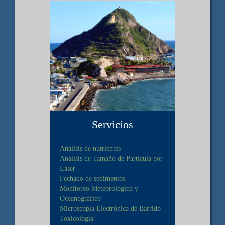
Servicios
Análisis de nutrientes
Análisis de Tamaño de Partícula por
Láser
Fechado de sedimentos
Monitoreo Meteorológico y
Oceanográfico
Microscopía Electrónica de Barrido
Toxicología