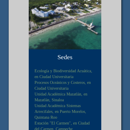
Sedes
Ecología y Biodiversidad Acuática,
en Ciudad Universitaria
Procesos Oceánicos y Costeros, en
Ciudad Universitaria
Unidad Académica Mazatlán, en
Mazatlán, Sinaloa
Unidad Académica Sistemas
Arrecifales, en Puerto Morelos,
Quintana Roo
Estación "El Carmen", en Ciudad
del Carmen, Campeche