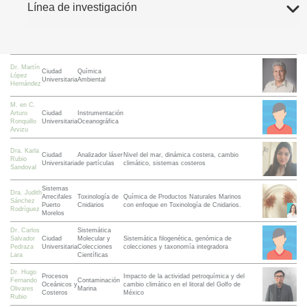
Línea de investigación
Dr. Martín
Ciudad
Química
López
Universitaria
Ambiental
Hernández
M. en C.
Arturo
Ciudad
Instrumentación
Ronquillo
Universitaria
Oceanográfica
Arvizu
Dra. Karla
Ciudad
Analizador láser
Nivel del mar, dinámica costera, cambio
Rubio
Universitaria
de partículas
climático, sistemas costeros
Sandoval
Sistemas
Dra. Judith
Arrecifales
Toxinología de
Química de Productos Naturales Marinos
Sánchez
Puerto
Cnidarios
con enfoque en Toxinología de Cnidarios.
Rodríguez
Morelos
Dr. Carlos
Sistemática
Salvador
Ciudad
Molecular y
Sistemática filogenética, genómica de
Pedraza
Universitaria
Colecciones
colecciones y taxonomía integradora
Lara
Científicas
Dr. Hugo
Procesos
Impacto de la actividad petroquímica y del
Fernando
Contaminación
Oceánicos y
cambio climático en el litoral del Golfo de
Olivares
Marina
Costeros
México
Rubio