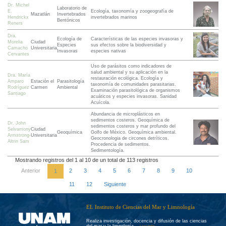
Dr. Michel
Laboratorio de
E.
Ecología, taxonomía y zoogeografía de
Mazatlán
Invertebrados
Hendrickx
invertebrados marinos
Bentónicos
Reners
Dra.
Ecología de
Características de las especies invasoras y
Morelia
Ciudad
Especies
sus efectos sobre la biodiversidad y
Camacho
Universitaria
Invasoras
especies nativas
Cervantes
Uso de parásitos como indicadores de
salud ambiental y su aplicación en la
Dra. María
restauración ecológica. Ecología y
Amparo
Estación el
Parasitología
taxonomía de comunidades parasitarias.
Rodríguez
Carmen
Ambiental
Examinación parasitológica de organismos
Santiago
acuáticos y especies invasoras. Sanidad
Acuícola.
Abundancia de microplásticos en
sedimentos costeros. Geoquímica de
Dr. John
sedimentos costeros y mar profundo del
Selvamony
Ciudad
Geoquímica
Golfo de México. Geoquímica ambiental.
Armstrong-
Universitaria
Geocronologia de circones detríticos.
Altrin Sam
Procedencia de sedimentos.
Sedimentología.
Mostrando registros del 1 al 10 de un total de 113 registros
Anterior
2
3
4
5
6
7
8
9
10
1
11
12
Siguiente
EL Instituto de Ciencias del Mar y Limnología
Realiza investigación, docencia y difusión de las ciencias