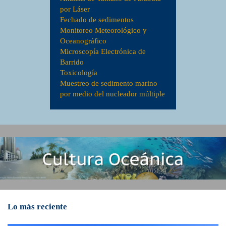
por Láser
Fechado de sedimentos
Monitoreo Meteorológico y
Oceanográfico
Microscopía Electrónica de
Barrido
Toxicología
Muestreo de sedimento marino
por medio del nucleador múltiple
Lo más reciente