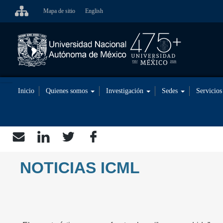
Pasar
Mapa de sitio
English
al
contenido
principal
Inicio
Quienes somos
Investigación
Sedes
Servicio
NOTICIAS ICML