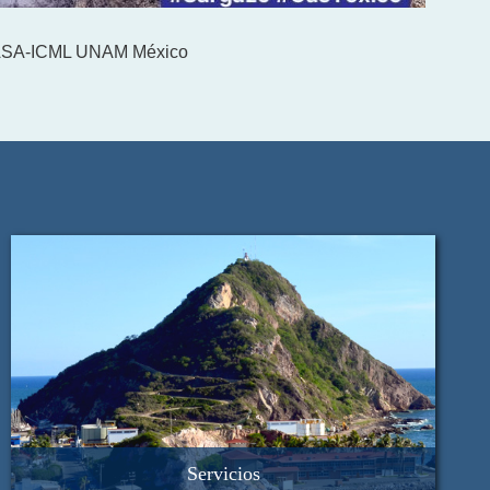
UASA-ICML UNAM México
Servicios