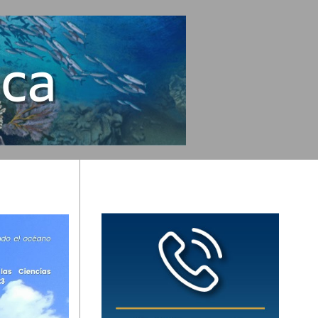
Fechado de sedimentos
Monitoreo Meteorológico y Oceanográfico
Microscopía Electrónica de Barrido
Toxicología
Muestreo de sedimento marino por medio del nucleador
múltiple