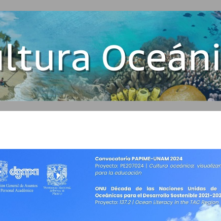
Limnología
Oceanografía Física
Química Acuática