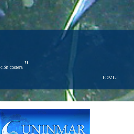
"
ación costera
ICML