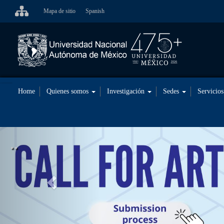
Skip
Mapa de sitio
Spanish
to
main
content
Home
Quienes somos
Investigación
Sedes
Servicio
<<
..