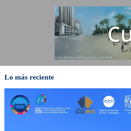
Unidad Académica Mazatlán, en Mazatlán, Sinaloa
Unidad Académica Sistemas Arrecifales, en Puerto Morelos,
Quintana Roo
Estación "El Carmen", en Ciudad del Carmen, Campeche
Lo más reciente