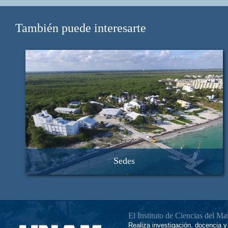
También puede interesarte
Sedes
Ecología y Biodiversidad Acuática, en Ciudad Universitaria
Procesos Oceánicos y Costeros, en Ciudad Universitaria
Unidad Académica Mazatlán, en Mazatlán, Sinaloa
Unidad Académica Sistemas Arrecifales, en Puerto Morelos,
El Instituto de Ciencias del M
Quintana Roo
Realiza investigación, docencia y 