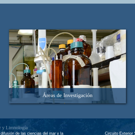
Áreas de Investigación
Biología Acuatica
Geología Marina
Limnología
Oceanografía Física
ar y Limnología
Química Acuática
difusión de las ciencias del mar y la
Circuito Exterior