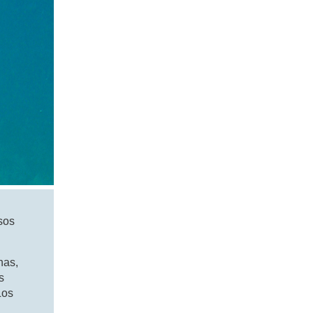
sos
nas,
s
Los