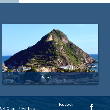
Servicios
Análisis de nutrientes
Análisis de Tamaño de Partícula por Láser
Fechado de sedimentos
Monitoreo Meteorológico y Oceanográfico
Facebook
Microscopía Electrónica de Barrido
 S/N, Ciudad Universitaria,