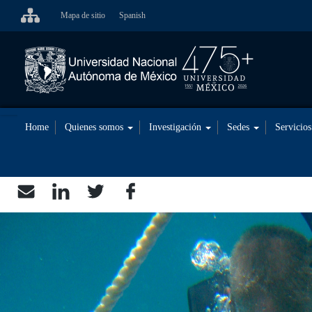
Skip
Mapa de sitio
Spanish
to
main
content
Home
Quienes somos
Investigación
Sedes
Servicio