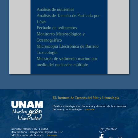
Análisis de nutrientes
Análisis de Tamaño de Partícula por
Láser
Fechado de sedimentos
Monitoreo Meteorológico y
Oceanográfico
Microscopía Electrónica de Barrido
Toxicología
Muestreo de sedimento marino por
medio del nucleador múltiple
EL Instituto de Ciencias del Mar y Limnología
Realiza investigación, docencia y difusión de las ciencias
del mar y la limnología…
Leer más
Circuito Exterior S/N, Ciudad
Tel: (55) 5622
Universitaria, Delegación Coyoacán, CP
5770
04510, Ciudad de México.
Ver mapa