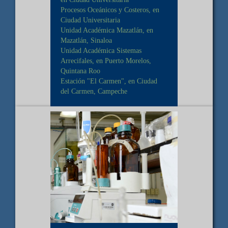
Procesos Oceánicos y Costeros, en
Ciudad Universitaria
Unidad Académica Mazatlán, en
Mazatlán, Sinaloa
Unidad Académica Sistemas
Arrecifales, en Puerto Morelos,
Quintana Roo
Estación "El Carmen", en Ciudad
del Carmen, Campeche