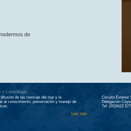
inodermos de
ar y Limnología
difusión de las ciencias del mar y la
Circuito Exterior
uir al conocimiento, preservación y manejo de
Delegación Coy
icos.
Tel: (55)5622 57
Leer más