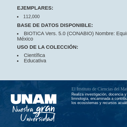
EJEMPLARES:
112,000
BASE DE DATOS DISPONIBLE:
BIOTICA Vers. 5.0 (CONABIO) Nombre: Equ
México
USO DE LA COLECCIÓN:
Científica
Educativa
El Instituto de Ciencias del M
Realiza investigación, docencia y 
limnología, encaminada a contrib
los ecosistemas y recursos acuát