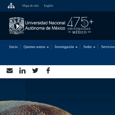
Pasar
Mapa de sitio
English
al
contenido
principal
Inicio
Quienes somos
Investigación
Sedes
Servicio