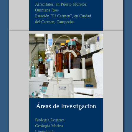
Arrecifales, en Puerto Morelos,
Quintana Roo
Estación "El Carmen", en Ciudad
del Carmen, Campeche
Áreas de Investigación
Biología Acuatica
Geología Marina
Limnología