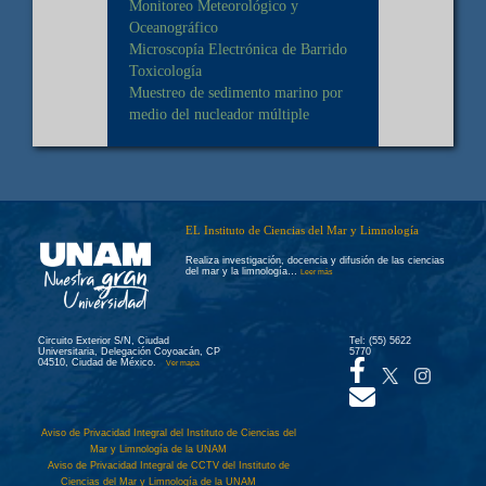
Monitoreo Meteorológico y
Oceanográfico
Microscopía Electrónica de Barrido
Toxicología
Muestreo de sedimento marino por
medio del nucleador múltiple
EL Instituto de Ciencias del Mar y Limnología
Realiza investigación, docencia y difusión de las ciencias
del mar y la limnología…
Leer más
Circuito Exterior S/N, Ciudad
Tel: (55) 5622
Universitaria, Delegación Coyoacán, CP
5770
04510, Ciudad de México.
Ver mapa
Aviso de Privacidad Integral del Instituto de Ciencias del
Mar y Limnología de la UNAM
Aviso de Privacidad Integral de CCTV del Instituto de
Ciencias del Mar y Limnología de la UNAM