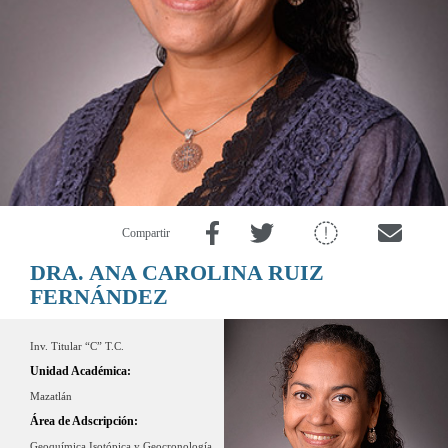
Compartir
DRA. ANA CAROLINA RUIZ
FERNÁNDEZ
Inv. Titular “C” T.C.
Unidad Académica:
Mazatlán
Área de Adscripción:
Geoquímica Isotópica y Geocronología