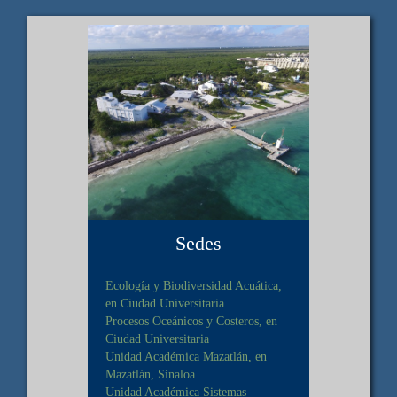
Sedes
Ecología y Biodiversidad Acuática,
en Ciudad Universitaria
Procesos Oceánicos y Costeros, en
Ciudad Universitaria
Unidad Académica Mazatlán, en
Mazatlán, Sinaloa
Unidad Académica Sistemas