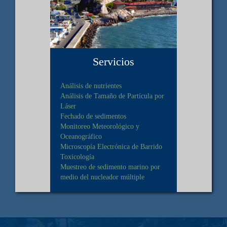
Servicios
Análisis de nutrientes
Análisis de Tamaño de Partícula por
Láser
Fechado de sedimentos
Monitoreo Meteorológico y
Oceanográfico
Microscopía Electrónica de Barrido
Toxicología
Muestreo de sedimento marino por
medio del nucleador múltiple