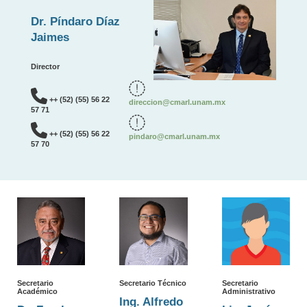
Dr. Píndaro Díaz
Jaimes
Director
++ (52) (55) 56 22
direccion@cmarl.unam.mx
57 71
++ (52) (55) 56 22
pindaro@cmarl.unam.mx
57 70
Secretario
Secretario Técnico
Secretario
Académico
Administrativo
Ing. Alfredo