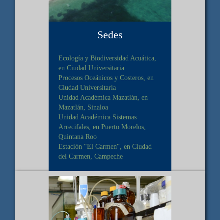
Sedes
Ecología y Biodiversidad Acuática,
en Ciudad Universitaria
Procesos Oceánicos y Costeros, en
Ciudad Universitaria
Unidad Académica Mazatlán, en
Mazatlán, Sinaloa
Unidad Académica Sistemas
Arrecifales, en Puerto Morelos,
Quintana Roo
Estación "El Carmen", en Ciudad
del Carmen, Campeche