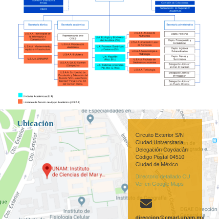
Ubicación
,
Circuito Exterior S/N
Ciudad Universitaria
Delegación Coyoacán
Código Postal 04510
Ciudad de México
Directorio detallado CU
Ver en Google Maps
direccion@cmarl.unam.mx