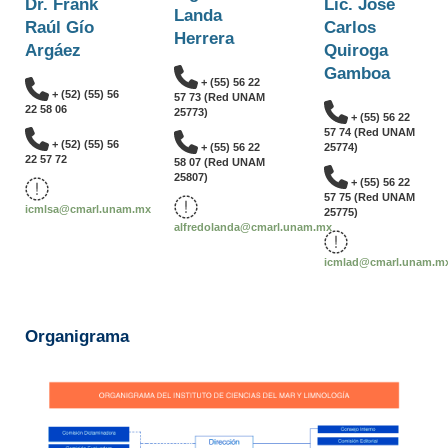
Dr. Frank
Lic. José
Landa
Raúl Gío
Carlos
Herrera
Argáez
Quiroga
Gamboa
+ (55) 56 22
+ (52) (55) 56
57 73 (Red UNAM
22 58 06
25773)
+ (55) 56 22
57 74 (Red UNAM
+ (52) (55) 56
+ (55) 56 22
25774)
22 57 72
58 07 (Red UNAM
25807)
+ (55) 56 22
57 75 (Red UNAM
icmlsa@cmarl.unam.mx
25775)
alfredolanda@cmarl.unam.mx
icmlad@cmarl.unam.m
Organigrama