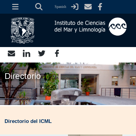
Skip
Spanish
to
main
content
Directorio
Directorio del ICML