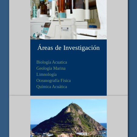
Áreas de Investigación
Biología Acuatica
Geología Marina
Limnología
Oceanografía Física
Química Acuática