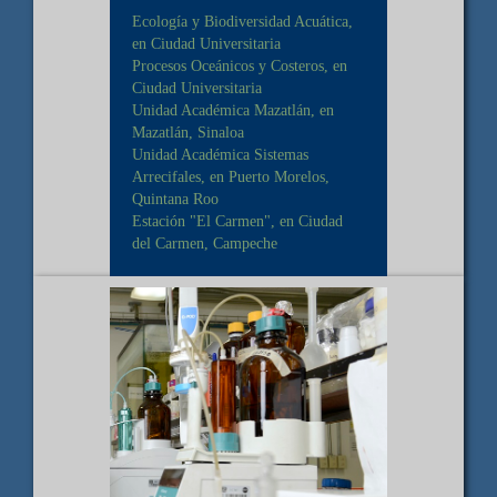
Ecología y Biodiversidad Acuática,
en Ciudad Universitaria
Procesos Oceánicos y Costeros, en
Ciudad Universitaria
Unidad Académica Mazatlán, en
Mazatlán, Sinaloa
Unidad Académica Sistemas
Arrecifales, en Puerto Morelos,
Quintana Roo
Estación "El Carmen", en Ciudad
del Carmen, Campeche