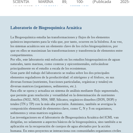
Laboratorio de Biogeoquímica Acuática
La Biogeoquímica estudia las transformaciones y flujos de los elementos
químicos importantes para la vida que, por tanto, ocurren en la biósfera. A su vez,
los sistemas acuáticos son un elemento clave de los ciclos biogeoquímicos, por
que en ellos se maximizan las transformaciones y transferencia de elementos entre
compartimentos.
Por ello, este laboratorio está enfocado en los estudios biogeoquímicos de aguas
naturales, tanto marinas, como costeras y epicontinentales, enfocándose
principalmente en el estudio a escala de los ecosistemas.
Gran parte del trabajo del laboratorio se realiza sobre los dos principales
elementos reguladores de la productividad: el nitrógeno y el fósforo, en sus
diversas formas (nutrientes, fracciones particuladas, orgánicas y totales) en
diversas matrices (organismos, sedimentos, etc.).
Para ello se opera y actualiza un sistema de análisis mediante flujo segmentado,
que permite gran resolución y versatilidad en la determinación de nutrientes
disueltos (NO2, NO3, NH4, SRP, Silicatos; orgánicos disueltos (DON, DOP) y
totales (TN y TP) con la más alta precisión. Asimismo, también se averigua la
composición elemental de elementos clave, como C, N y S en organismos,
sedimentos y otras matrices orgánicas.
Las investigaciones en el laboratorio de Biogeoquímica Acuática del ICML van
dirigidas, no solamente a aspectos básicos de la biogeoquímica, sino también a su
aplicación en la recuperación de cuerpos de agua afectados por la acción
humana. En estos proyectos se interacciona con comunidades organismos civiles