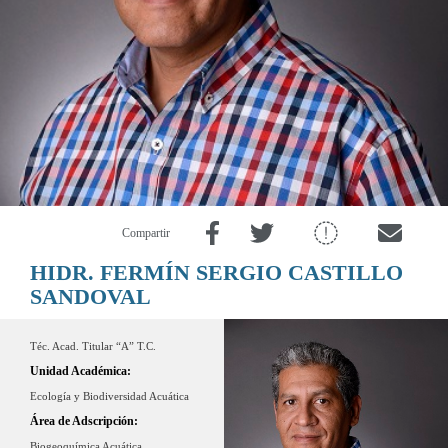
Compartir
HIDR. FERMÍN SERGIO CASTILLO
SANDOVAL
Téc. Acad. Titular “A” T.C.
Unidad Académica:
Ecología y Biodiversidad Acuática
Área de Adscripción:
Biogeoquímica Acuática