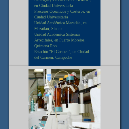
en Ciudad Universitaria
Procesos Oceánicos y Costeros, en
Ciudad Universitaria
Unidad Académica Mazatlán, en
Mazatlán, Sinaloa
Unidad Académica Sistemas
Arrecifales, en Puerto Morelos,
Quintana Roo
Estación "El Carmen", en Ciudad
del Carmen, Campeche