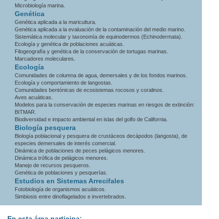
Microbiología marina.
Genética
Genética aplicada a la maricultura.
Genética aplicada a la evaluación de la contaminación del medio marino.
Sistemática molecular y taxonomía de equinodermos (Echinodermata).
Ecología y genética de poblaciones acuáticas.
Filogeografía y genética de la conservación de tortugas marinas.
Marcadores moleculares.
Ecología
Comunidades de columna de agua, demersales y de los fondos marinos.
Ecología y comportamiento de langostas.
Comunidades bentónicas de ecosistemas rocosos y coralinos.
Aves acuáticas.
Modelos para la conservación de especies marinas en riesgos de extinción:
BITMAR.
Biodiversidad e impacto ambiental en islas del golfo de California.
Biología pesquera
Biología poblacional y pesquera de crustáceos decápodos (langosta), de
especies demersales de interés comercial.
Dinámica de poblaciones de peces pelágicos menores.
Dinámica trófica de pelágicos menores.
Manejo de recursos pesqueros.
Genética de poblaciones y pesquerías.
Estudios en Sistemas Arrecifales
Fotobiología de organismos acuáticos.
Simbiosis entre dinoflagelados e invertebrados.
En esta área participa: