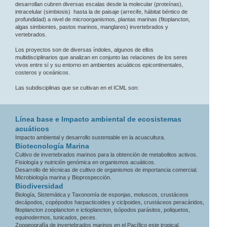
desarrollan cubren diversas escalas desde la molecular (proteínas),
intracelular (simbiosis) hasta la de paisaje (arrecife, hábitat béntico de
profundidad) a nivel de microorganismos, plantas marinas (fitoplancton,
algas simbiontes, pastos marinos, manglares) invertebrados y
vertebrados.
Los proyectos son de diversas índoles, algunos de ellos
multidisciplinarios que analizan en conjunto las relaciones de los seres
vivos entre sí y su entorno en ambientes acuáticos epicontinentales,
costeros y oceánicos.
Las subdisciplinas que se cultivan en el ICML son:
Línea base e Impacto ambiental de ecosistemas
acuáticos
Impacto ambiental y desarrollo sustentable en la acuacultura.
Biotecnología Marina
Cultivo de invertebrados marinos para la obtención de metabolitos activos.
Fisiología y nutrición genómica en organismos acuáticos.
Desarrollo de técnicas de cultivo de organismos de importancia comercial.
Microbiología marina y Bioprospección.
Biodiversidad
Biología, Sistemática y Taxonomía de esponjas, moluscos, crustáceos
decápodos, copépodos harpacticoides y ciclpoides, crustáceos peracáridos,
fitoplancton zooplancton e ictioplancton, isópodos parásitos, poliquetos,
equinodermos, tunicados, peces.
Zoogeografía de invertebrados marinos en el Pacífico este tropical.