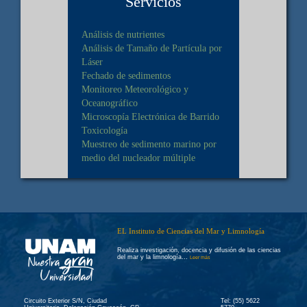
Servicios
Análisis de nutrientes
Análisis de Tamaño de Partícula por
Láser
Fechado de sedimentos
Monitoreo Meteorológico y
Oceanográfico
Microscopía Electrónica de Barrido
Toxicología
Muestreo de sedimento marino por
medio del nucleador múltiple
EL Instituto de Ciencias del Mar y Limnología
Realiza investigación, docencia y difusión de las ciencias
del mar y la limnología…
Leer más
Circuito Exterior S/N, Ciudad
Tel: (55) 5622