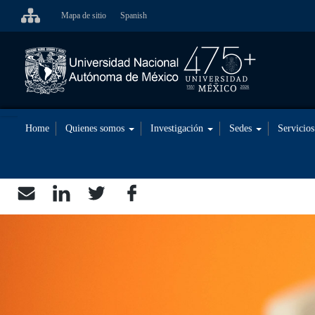
Skip
Mapa de sitio
Spanish
to
main
content
Home
Quienes somos
Investigación
Sedes
Servicio