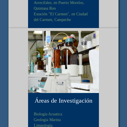
Arrecifales, en Puerto Morelos,
Quintana Roo
Estación "El Carmen", en Ciudad
del Carmen, Campeche
Áreas de Investigación
Biología Acuatica
Geología Marina
Limnología