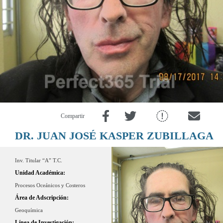
Compartir
DR. JUAN JOSÉ KASPER ZUBILLAGA
Inv. Titular “A” T.C.
Unidad Académica:
Procesos Oceánicos y Costeros
Área de Adscripción:
Geoquímica
Línea de Investigación: