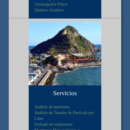
Oceanografía Física
Química Acuática
Servicios
Análisis de nutrientes
Análisis de Tamaño de Partícula por
Láser
Fechado de sedimentos
Monitoreo Meteorológico y