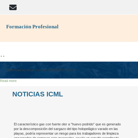
Formación Profesional
..
Submitted by
admin
on
Mié, 10/04/2024 - 19:19
Read more
about
..
NOTICIAS ICML
El característico gas con fuerte olor a “huevo podrido” que es generado
por la descomposición del sargazo del tipo holopelágico varado en las
playas, podría representar un riesgo para los trabajadores de limpieza
encargados de remover esta macroalga, revela un estudio coordinado