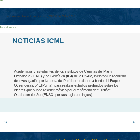
Submitted by
admin
on
Lun, 29/01/2024 - 13:13
Read more
about
-
NOTICIAS ICML
Académicos y estudiantes de los institutos de Ciencias del Mar y
Limnología (ICML) y de Geofísica (IGf) de la UNAM, iniciaron un recorrido
de investigación por la costa del Pacífico mexicano a bordo del Buque
Oceanográfico “El Puma”, para realizar estudios profundos sobre los
efectos que puede resentir México por el fenómeno de “El Niño”-
Oscilación del Sur (ENSO, por sus siglas en inglés).
Pagination
Previous page
Next
‹‹
››