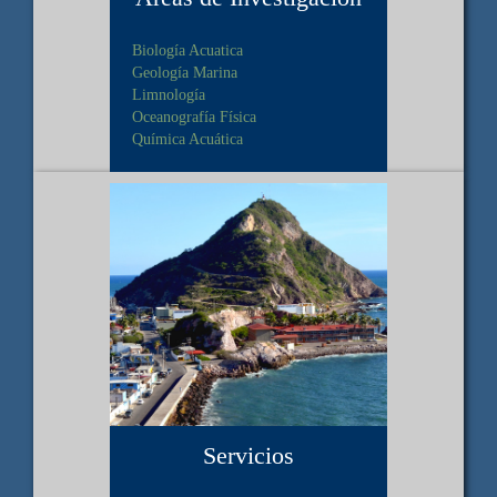
Biología Acuatica
Geología Marina
Limnología
Oceanografía Física
Química Acuática
Servicios