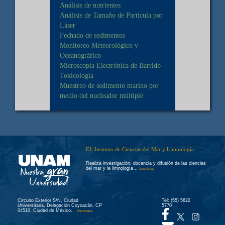
Análisis de nutrientes
Análisis de Tamaño de Partícula por
Láser
Fechado de sedimentos
Monitoreo Meteorológico y
Oceanográfico
Microscopía Electrónica de Barrido
Toxicología
Muestreo de sedimento marino por
medio del nucleador múltiple
EL Instituto de Ciencias del Mar y Limnología
Realiza investigación, docencia y difusión de las ciencias
del mar y la limnología…
Leer más
Circuito Exterior S/N, Ciudad
Tel: (55) 5622
Universitaria, Delegación Coyoacán, CP
5770
04510, Ciudad de México.
Ver mapa