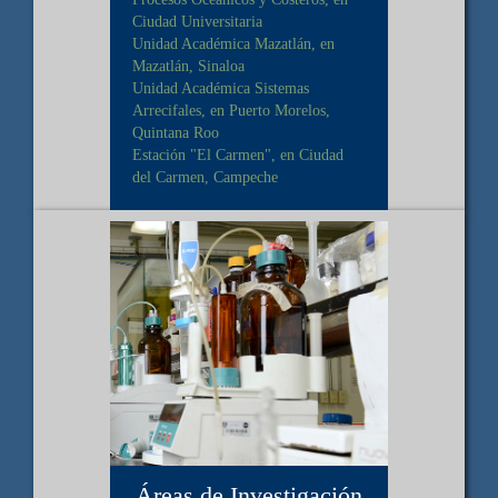
Ciudad Universitaria
Unidad Académica Mazatlán, en
Mazatlán, Sinaloa
Unidad Académica Sistemas
Arrecifales, en Puerto Morelos,
Quintana Roo
Estación "El Carmen", en Ciudad
del Carmen, Campeche
Áreas de Investigación