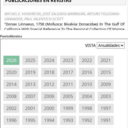
PuertoMorelos