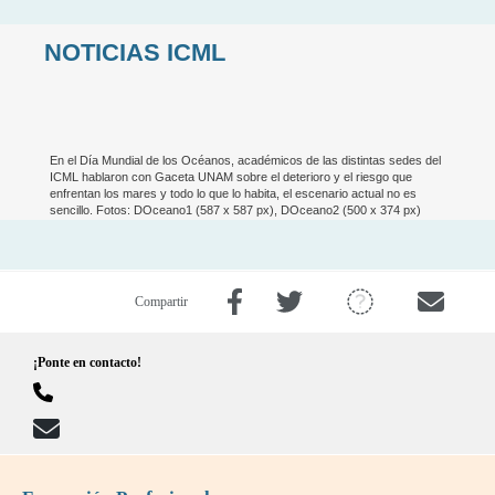
NOTICIAS ICML
En el Día Mundial de los Océanos, académicos de las distintas sedes del
ICML hablaron con Gaceta UNAM sobre el deterioro y el riesgo que
enfrentan los mares y todo lo que lo habita, el escenario actual no es
sencillo. Fotos: DOceano1 (587 x 587 px), DOceano2 (500 x 374 px)
Compartir
¡Ponte en contacto!