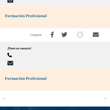
Formación Profesional
Compartir
¡Ponte en contacto!
Formación Profesional
Paginación
Página anterior
Sigu
‹‹
››