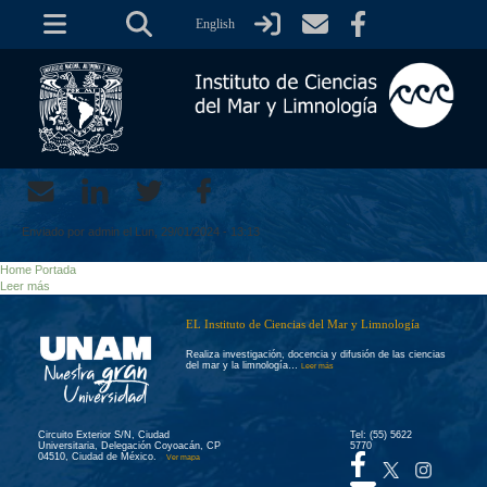
Pasar
English
al
contenido
principal
Enviado por
admin
el
Lun, 29/01/2024 - 13:13
Home Portada
Leer más
EL Instituto de Ciencias del Mar y Limnología
Realiza investigación, docencia y difusión de las ciencias
del mar y la limnología…
Leer más
Circuito Exterior S/N, Ciudad
Tel: (55) 5622
Universitaria, Delegación Coyoacán, CP
5770
04510, Ciudad de México.
Ver mapa