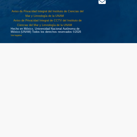
Aviso de Privacidad Integral del Instituto de Ciencias del
Mar y Limnología de la UNAM
Aviso de Privacidad Integral de CCTV del Instituto de
Ciencias del Mar y Limnología de la UNAM
Hecho en México, Universidad Nacional Autónoma de
México (UNAM) Todos los derechos reservados ©2026
Ver legales